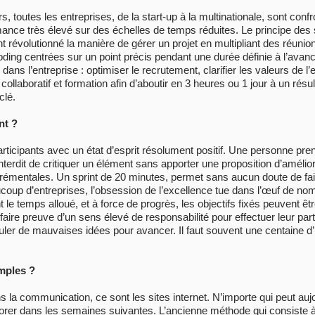
rs, toutes les entreprises, de la start-up à la multinationale, sont co
mance très élevé sur des échelles de temps réduites. Le principe des 
révolutionné la manière de gérer un projet en multipliant des réunion
ing centrées sur un point précis pendant une durée définie à l’avance.
dans l’entreprise : optimiser le recrutement, clarifier les valeurs de 
laboratif et formation afin d’aboutir en 3 heures ou 1 jour à un résulta
clé.
nt ?
participants avec un état d’esprit résolument positif. Une personne pr
e interdit de critiquer un élément sans apporter une proposition d’amélio
émentales. Un sprint de 20 minutes, permet sans aucun doute de fa
aucoup d’entreprises, l’obsession de l’excellence tue dans l’œuf de n
 le temps alloué, et à force de progrès, les objectifs fixés peuvent être
aire preuve d’un sens élevé de responsabilité pour effectuer leur part 
uler de mauvaises idées pour avancer. Il faut souvent une centaine 
mples ?
la communication, ce sont les sites internet. N’importe qui peut aujo
liorer dans les semaines suivantes. L’ancienne méthode qui consiste à