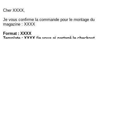
Cher XXXX,
Je vous confirme la commande pour le montage du
magazine : XXXX
Format : XXXX
Template : XXXX (je vous ai partagé le checkout
sur DB)
Elements : XXXX (je vous ai partagé le dossier
DB)
Dead line : XXXX
Selon votre grille de prix vous allez facturer :
XXXX €
Merci de préciser sur la maquette les textes et
photos manquants, les photos en basse definition.
Bien cordialement,
Start THE
conversation
Powered by