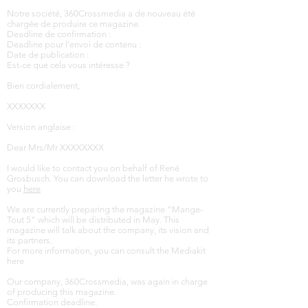
Notre société, 360Crossmedia a de nouveau été
chargée de produire ce magazine.
Deadline de confirmation :
Deadline pour l’envoi de contenu :
Date de publication :
Est-ce que cela vous intéresse ?
Bien cordialement,
XXXXXXX
Version anglaise :
Dear Mrs/Mr XXXXXXXX
I would like to contact you on behalf of René
Grosbusch. You can download the letter he wrote to
you
here
.
We are currently preparing the magazine "Mange-
Tout 5" which will be distributed in May. This
magazine will talk about the company, its vision and
its partners.
For more information, you can consult the Mediakit
here
Our company, 360Crossmedia, was again in charge
of producing this magazine.
Confirmation deadline: