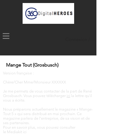
Connexion / Inscription
Mange Tout (Grosbusch)
Version française :
Chère/Cher Mme/Monsieur XXXXXX
Je me permets de vous contacter de la part de René
Grosbusch. Vous pouvez télécharger
ici
la lettre qu’il
vous a écrite.
Nous préparons actuellement le magazine « Mange-
Tout 5 » qui sera distribué en mai prochain. Ce
magazine parlera de l’entreprise, de sa vision et de
ses partenaires.
Pour en savoir plus, vous pouvez consulter
le Mediakit
ici