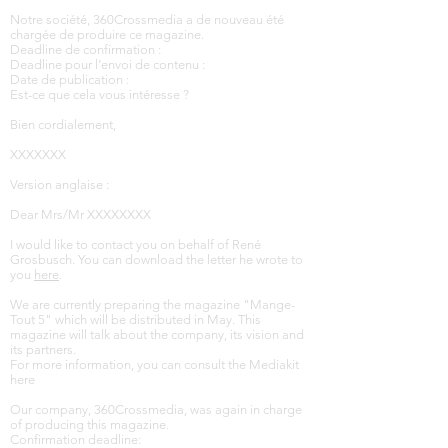
Notre société, 360Crossmedia a de nouveau été
chargée de produire ce magazine.
Deadline de confirmation :
Deadline pour l’envoi de contenu :
Date de publication :
Est-ce que cela vous intéresse ?
Bien cordialement,
XXXXXXX
Version anglaise :
Dear Mrs/Mr XXXXXXXX
I would like to contact you on behalf of René
Grosbusch. You can download the letter he wrote to
you
here
.
We are currently preparing the magazine "Mange-
Tout 5" which will be distributed in May. This
magazine will talk about the company, its vision and
its partners.
For more information, you can consult the Mediakit
here
Our company, 360Crossmedia, was again in charge
of producing this magazine.
Confirmation deadline: