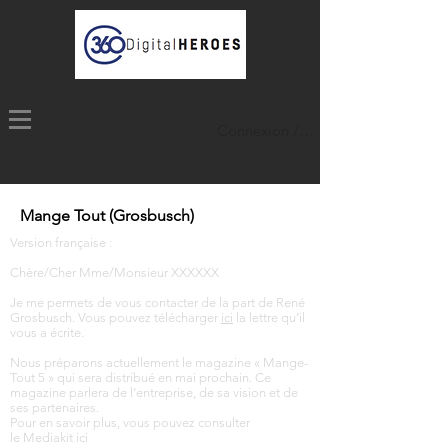
Connexion / Inscription
Mange Tout (Grosbusch)
Version française :
Chère/Cher Mme/Monsieur XXXXXX
Je me permets de vous contacter de la part de René
Grosbusch. Vous pouvez télécharger
ici
la lettre qu’il
vous a écrite.
Nous préparons actuellement le magazine « Mange-
Tout 5 » qui sera distribué en mai prochain. Ce
magazine parlera de l’entreprise, de sa vision et de
ses partenaires.
Pour en savoir plus, vous pouvez consulter
le Mediakit
ici