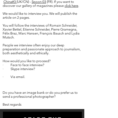
China#3
(UK/CN) -
Spoon 03
(FR). If you want to
discover our gallery of magazines please
click here
.
We would like to interview you. We will publish the
article on 2 pages.
You will follow the interviews of Romain Schneider,
Xavier Bettel, Etienne Schneider, Pierre Gramegna,
Félix Braz, Marc Hansen, François Bausch and Lydia
Mutsch.
People we interview often enjoy our deep
preparation and passionate approach to journalism,
both aesthetically and ethically.
How would you like to proceed?
· Face to face interview?
· Skype interview?
· Via email.
Do you have an image bank or do you prefer us to
send a professional photographer?
Best regards