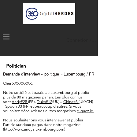
Connexion / Inscription
Politician
Demande d’interview « politique » Luxembourg / FR
Cher XXXXXXXX,
Notre société est basée au Luxembourg et publie
plus de 80 magazines par an. Les plus connus
sont
Andy#25
(FR)-
Duke#12
(UK) –
China#3
(UK/CN)
-
Spoon 03
(FR) et beaucoup d’autres. Si vous
souhaitez découvrir nos autres magazines
cliquez ici
.
Nous souhaiterions vous interviewer et publier
l’article sur deux pages dans notre magazine.
(
http://www.andyaluxembourg.com
)