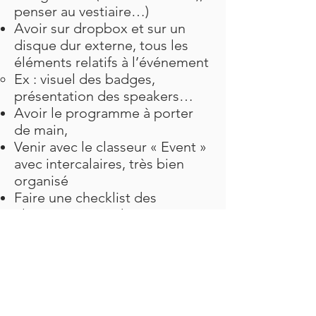
penser au vestiaire…)
Avoir sur dropbox et sur un
disque dur externe, tous les
éléments relatifs à l’événement
Ex : visuel des badges,
présentation des speakers…
Avoir le programme à porter
de main,
Venir avec le classeur « Event »
avec intercalaires, très bien
organisé
Faire une checklist des
éléments à prendre pour :
Ex : Faire des photos : caméras,
batteries + ships
supplémentaires, recharge
batteries…
Ex : Faire des vidéos : tripods,