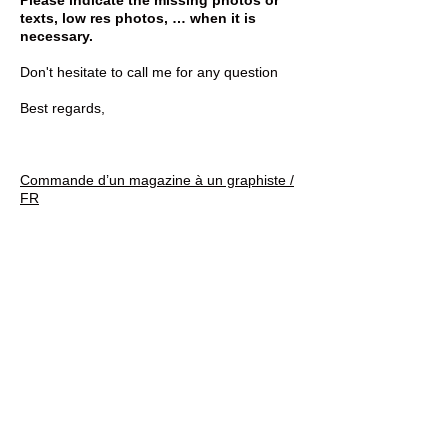
Please indicate the missing photos or
texts, low res photos, … when it is
necessary.
Don't hesitate to call me for any question
Best regards,
Commande d’un magazine à un graphiste /
FR
Cher XXXX,
Je vous confirme la commande pour le
montage du magazine : XXXX
Format : XXXX
Template : XXXX (je vous ai partagé le
checkout sur DB)
Elements : XXXX (je vous ai partagé le
dossier DB)
Dead line : XXXX