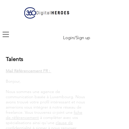
Login/Sign up
Talents
Mail Référencement FR :
Bonjour,
Nous sommes une agence de
communication basée à Luxembourg. Nous
avons trouvé votre profil intéressant et nous
aimerions vous intégrer à notre réseau de
freelance. Vous trouverez ci-joint une
fiche
de référencement
à compléter avec vos
spécialisations ainsi qu'une
clause de
confidentialité
à signer à nous renvoyer